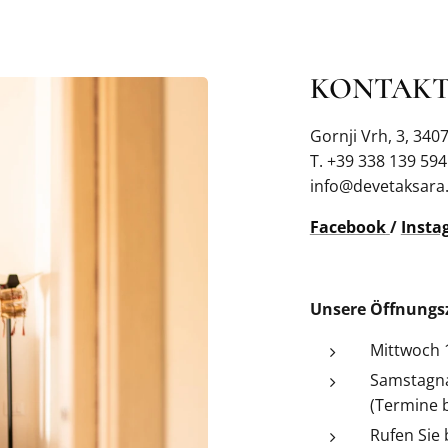
KONTAKT
Gornji Vrh, 3, 340
T. +39 338 139 59
info@devetaksara
Facebook
/
Insta
Unsere
Öffnungs
Mittwoch 1
Samstagna
(Termine b
Rufen Sie 