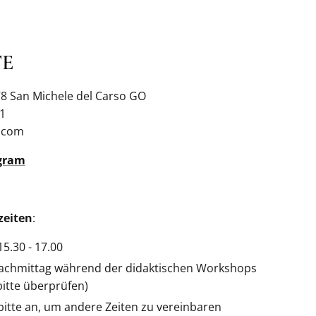
E
78 San Michele del Carso GO
41
.com
gram
zeiten
:
5.30 - 17.00
chmittag während der didaktischen Workshops
itte überprüfen)
bitte an, um andere Zeiten zu vereinbaren