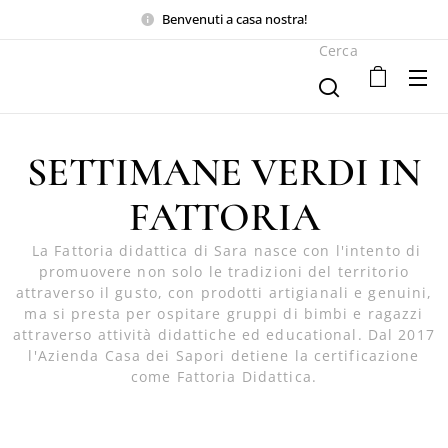
Benvenuti a casa nostra!
Cerca
SETTIMANE VERDI IN
FATTORIA
La Fattoria didattica di Sara nasce con l'intento di
promuovere non solo le tradizioni del territorio
attraverso il gusto, con prodotti artigianali e genuini,
ma si presta per ospitare gruppi di bimbi e ragazzi
attraverso attività didattiche ed educational. Dal 2017
l'Azienda Casa dei Sapori detiene la certificazione
come Fattoria Didattica.